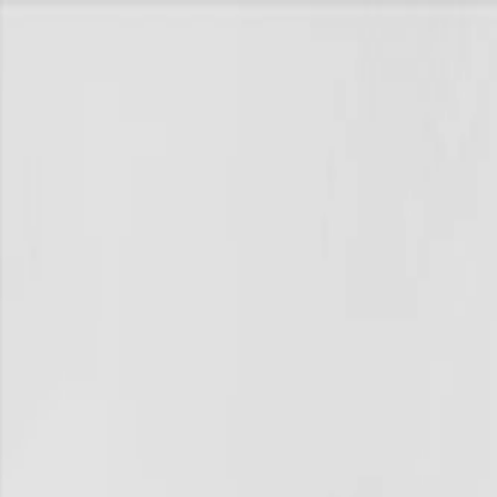
KRW
USD
KR
EN